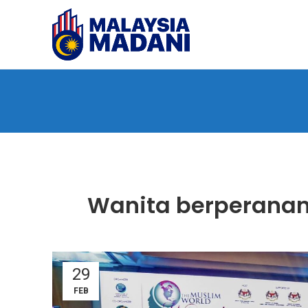
Wanita berperana
29
FEB