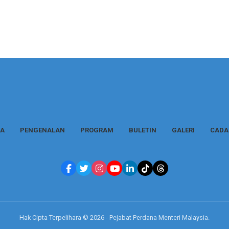
A
PENGENALAN
PROGRAM
BULETIN
GALERI
CADA
Hak Cipta Terpelihara © 2026 - Pejabat Perdana Menteri Malaysia.