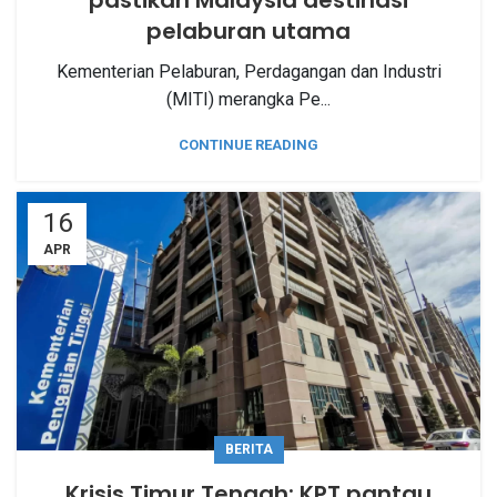
pastikan Malaysia destinasi
pelaburan utama
Kementerian Pelaburan, Perdagangan dan Industri
(MITI) merangka Pe...
CONTINUE READING
16
APR
BERITA
Krisis Timur Tengah: KPT pantau