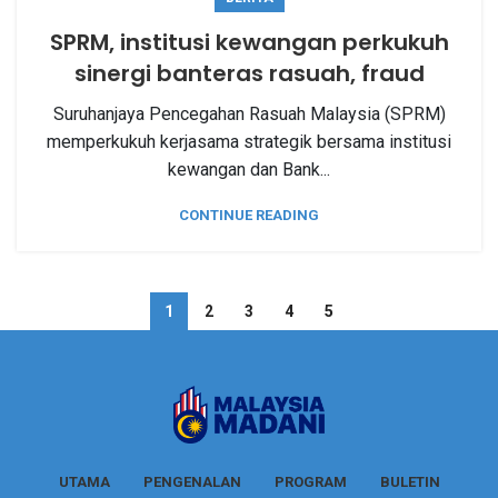
SPRM, institusi kewangan perkukuh
sinergi banteras rasuah, fraud
Suruhanjaya Pencegahan Rasuah Malaysia (SPRM)
memperkukuh kerjasama strategik bersama institusi
kewangan dan Bank...
CONTINUE READING
1
2
3
4
5
UTAMA
PENGENALAN
PROGRAM
BULETIN