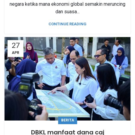
negara ketika mana ekonomi global semakin meruncing
dan suasa...
CONTINUE READING
27
APR
BERITA
DBKL manfaat dana caj