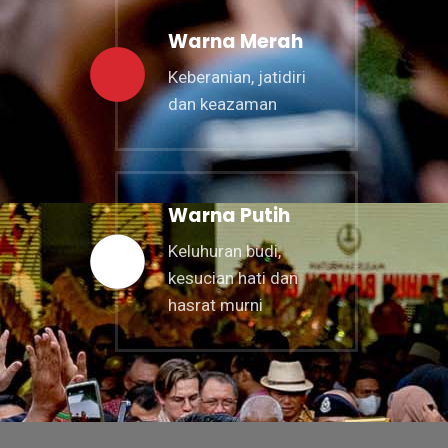
Warna Merah
Keberanian, jatidiri
dan keazaman
Warna Putih
Keluhuran budi,
kesucian hati dan
hasrat murni