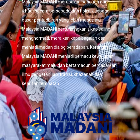
Malaysia MADANI merupakan panduan dan
ikhtiar secara bersepadu dan holistik sebagai
dasar pentadbiran yang lebih manusiawi.
Malaysia MADANI bertunjangkan sikap saling
menghormati, meraikan kepelbagaian dan
menjadi medan dialog peradaban. Kerangka
Malaysia MADANI menjadi pemacu kewujudan
masyarakat maju dan bertamadun berdasarkan
ilmu pengetahuan, tradisi, khazanah dan
kearifan tempatan.