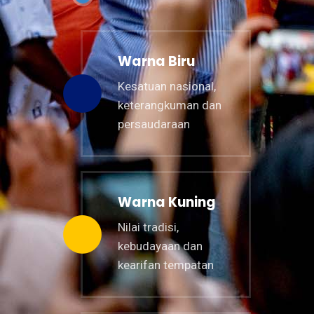
Warna Biru
Kesatuan nasional,
keterangkuman dan
persaudaraan
Warna Kuning
Nilai tradisi,
kebudayaan dan
kearifan tempatan