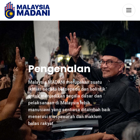
Pengenalan
Malaysia MADANI merupakan suatu
ikhtiar secara bersepadu dan holistik
untuk menjadikan segala dasar dan
pelaksanaan di Malaysia lebih
manusiawi yang sentiasa ditambah baik
menerusi musyawarah dan maklum
balas rakyat.