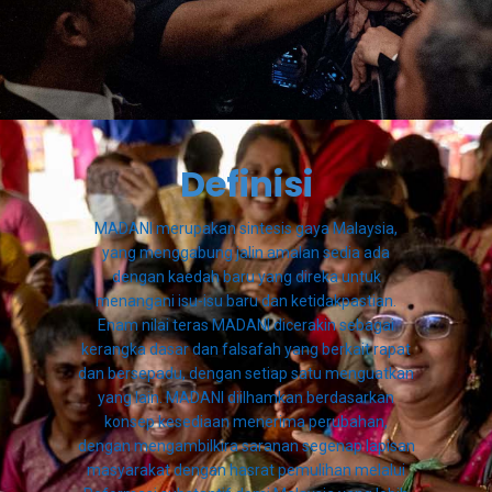
Definisi
MADANI merupakan sintesis gaya Malaysia,
yang menggabung jalin amalan sedia ada
dengan kaedah baru yang direka untuk
menangani isu-isu baru dan ketidakpastian.
Enam nilai teras MADANI dicerakin sebagai
kerangka dasar dan falsafah yang berkait rapat
dan bersepadu, dengan setiap satu menguatkan
yang lain. MADANI diilhamkan berdasarkan
konsep kesediaan menerima perubahan,
dengan mengambilkira saranan segenap lapisan
masyarakat dengan hasrat pemulihan melalui