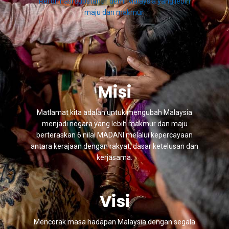
Reformasi substantif demi Malaysia yang lebih
maju dan makmur.
Misi
Matlamat kita adalah untuk mengubah Malaysia
menjadi negara yang lebih makmur dan maju
berteraskan 6 nilai MADANI melalui kepercayaan
antara kerajaan dengan rakyat, dasar ketelusan dan
kerjasama.
Visi
Mencorak masa hadapan Malaysia dengan segala