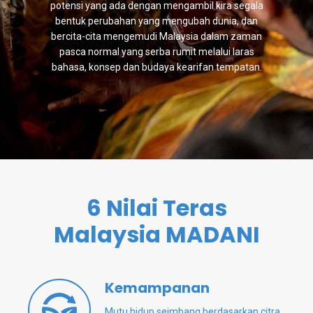
potensi yang ada dengan mengambil kira segala
bentuk perubahan yang mengubah dunia, dan
bercita-cita mengemudi Malaysia dalam zaman
pasca normal yang serba rumit melalui laras
bahasa, konsep dan budaya kearifan tempatan.
6 Nilai Teras
Malaysia MADANI
Kemampanan
Mutu hidup seimbang berdasarkan citra