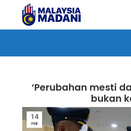
‘Perubahan mesti d
bukan k
14
FEB