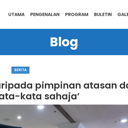
UTAMA
PENGENALAN
PROGRAM
BULETIN
GALE
Blog
BERITA
aripada pimpinan atasan d
ata-kata sahaja’