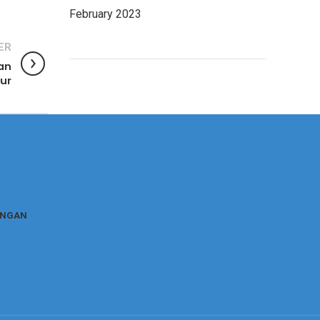
February 2023
ER
uan
sur
NGAN