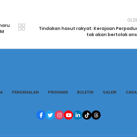
OLD
haru
Tindakan hasut rakyat: Kerajaan Perpad
PM
tak akan bertolak an
A
PENGENALAN
PROGRAM
BULETIN
GALERI
CADA