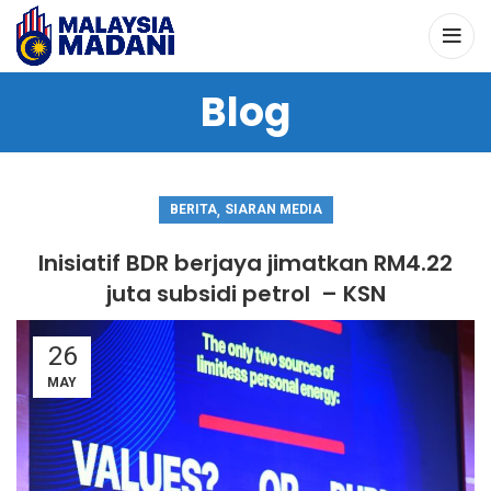
Blog
,
BERITA
SIARAN MEDIA
Inisiatif BDR berjaya jimatkan RM4.22
juta subsidi petrol – KSN
26
MAY