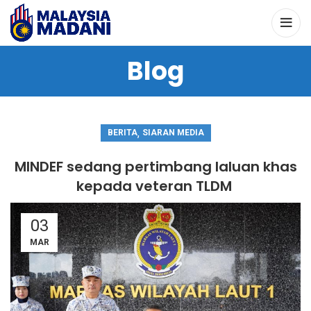
Blog
,
BERITA
SIARAN MEDIA
MINDEF sedang pertimbang laluan khas
kepada veteran TLDM
03
MAR