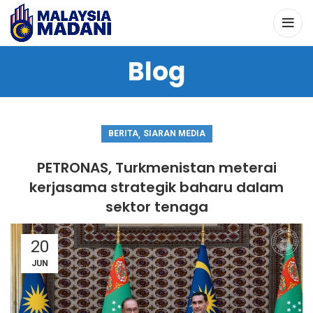
Blog
,
BERITA
SIARAN MEDIA
PETRONAS, Turkmenistan meterai
kerjasama strategik baharu dalam
sektor tenaga
20
JUN