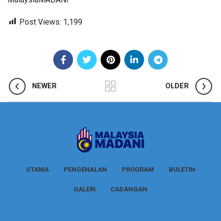
Post Views:
1,199
NEWER
OLDER
UTAMA
PENGENALAN
PROGRAM
BULETIN
GALERI
CADANGAN