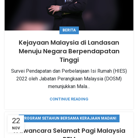
BERITA
Kejayaan Malaysia di Landasan
Menuju Negara Berpendapatan
Tinggi
Survei Pendapatan dan Perbelanjaan Isi Rumah (HIES)
2022 oleh Jabatan Perangkaan Malaysia (DOSM)
menunjukkan Mala...
CONTINUE READING
PROGRAM SETAHUN BERSAMA KERAJAAN MADANI
22
NOV
Wawancara Selamat Pagi Malaysia