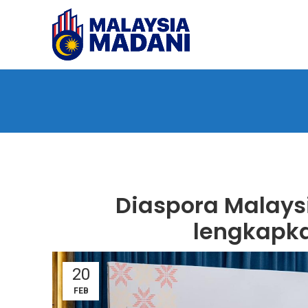
Diaspora Malaysi
lengkapka
20
FEB