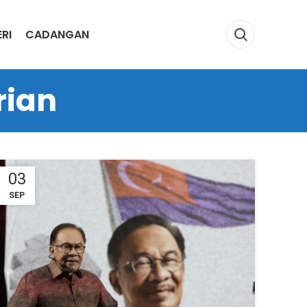
RI
CADANGAN
rian
03
SEP