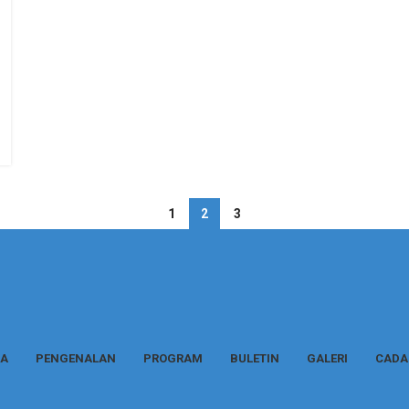
1
2
3
A
PENGENALAN
PROGRAM
BULETIN
GALERI
CADA