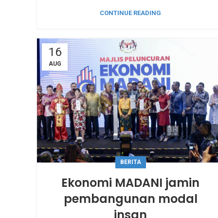
CONTINUE READING
16
AUG
BERITA
Ekonomi MADANI jamin
pembangunan modal
insan