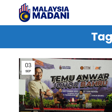
Tag
03
SEP