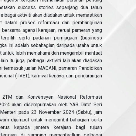
etakan success stories sepanjang dua tahun
lbagai aktiviti akan diadakan untuk memastikan
kat dalam proses reformasi dan pembangunan
if bersama agensi kerajaan, reruai pameran yang
terpilih serta padanan perniagaan (business
angka ini adalah sebahagian daripada usaha untuk
t untuk lebih memahami dan mengambil manfaat
lain itu juga, pelbagai aktiviti lain akan diadakan
ini termasuk jualan MADANI, pameran Pendidikan
sional (TVET), karnival kerjaya, dan pengurangan
m 2TM dan Konvensyen Nasional Reformasi
024 akan disempurnakan oleh YAB Dato’ Seri
 Menteri pada 23 November 2024 (Sabtu), jam
 awam dijemput untuk mengambil bahagian serta
rus kepada jentera kerajaan bagi tujuan
terusan, di samping memanfaatkan pelbagai