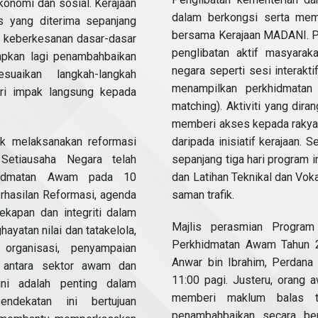
nomi dan sosial. Kerajaan
dalam berkongsi serta mem
s yang diterima sepanjang
bersama Kerajaan MADANI. Pe
i keberkesanan dasar-dasar
penglibatan aktif masyara
tapkan lagi penambahbaikan
negara seperti sesi interakt
uaikan langkah-langkah
menampilkan perkhidmatan 
ri impak langsung kepada
matching). Aktiviti yang dir
memberi akses kepada rakya
uk melaksanakan reformasi
daripada inisiatif kerajaan. Se
etiausaha Negara telah
sepanjang tiga hari program 
hidmatan Awam pada 10
dan Latihan Teknikal dan Voka
rhasilan Reformasi, agenda
saman trafik.
kapan dan integriti dalam
Majlis perasmian Progra
yatan nilai dan tatakelola,
Perkhidmatan Awam Tahun 2
rganisasi, penyampaian
Anwar bin Ibrahim, Perdana
i antara sektor awam dan
11:00 pagi. Justeru, orang
ni adalah penting dalam
memberi maklum balas te
endekatan ini bertujuan
penambahbaikan secara ber