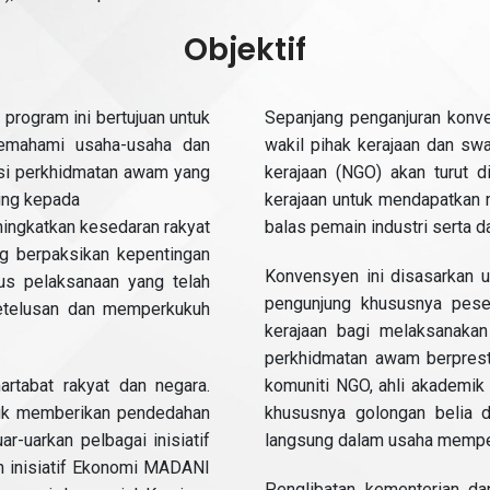
Objektif
 program ini bertujuan untuk
Sepanjang penganjuran konv
emahami usaha-usaha dan
wakil pihak kerajaan dan sw
asi perkhidmatan awam yang
kerajaan (NGO) akan turut 
ung kepada
kerajaan untuk mendapatkan
meningkatkan kesedaran rakyat
balas pemain industri serta d
ng berpaksikan kepentingan
Konvensyen ini disasarkan 
tus pelaksanaan yang telah
pengunjung khususnya peser
ketelusan dan memperkukuh
kerajaan bagi melaksanakan
perkhidmatan awam berpresta
rtabat rakyat dan negara.
komuniti NGO, ahli akademik
tuk memberikan pendedahan
khususnya golongan belia d
-uarkan pelbagai inisiatif
langsung dalam usaha mempe
an inisiatif Ekonomi MADANI
Penglibatan kementerian da