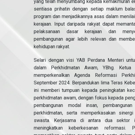
yang telah menyumbang kepada kemakmuran eko
sentiasa prihatin dengan setiap maklum bala
program dan menjadikannya asas dalam menila
kerajaan. Input daripada rakyat dapat meman
pelaksanaan dasar kerajaan dan menyes
pembangunan agar lebih relevan dan membe
kehidupan rakyat.
Selari dengan visi YAB Perdana Menteri unt
dalam Perkhidmatan Awam, YBhg. Ketua S
memperkenalkan Agenda Reformasi Perk
September 2024. Berpandukan lima Teras Kebe
ini memberi tumpuan kepada peningkatan kece
perkhidmatan awam, dengan fokus kepada pengha
pembangunan modal insan, pembangunan o
perkhidmatan, serta memperkasakan sinerg
swasta. Kerjasama di antara dua sektor i
meningkatkan keberkesanan reformasi. P